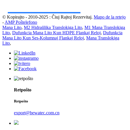
© Kopirajto - 2010-2025 : Ĉiuj Rajtoj Rezervitaj.
Mapo de la retejo
-
AMP Poŝtelefono
Mana Lito
,
M2 Hidraŭlika Translokiga Lito
,
M1 Mana Translokiga
Lito
,
Dufunkcia Mana Lito Kun HDPE Flankaj Reloj
,
Dufunkcia
Mana Lito Kun Ses-Kolumnaj Flankaj Reloj
,
Mana Translokiga
Lito
,
Retpoŝto
Retpoŝto
export@bewatec.com.cn