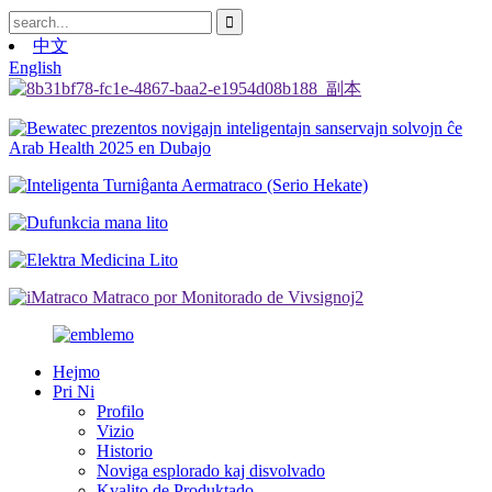
中文
English
Hejmo
Pri Ni
Profilo
Vizio
Historio
Noviga esplorado kaj disvolvado
Kvalito de Produktado