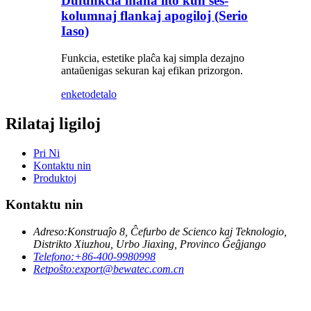
Dufunkcia mana lito kun ses-
kolumnaj flankaj apogiloj (Serio
Iaso)
Funkcia, estetike plaĉa kaj simpla dezajno
antaŭenigas sekuran kaj efikan prizorgon.
enketo
detalo
Rilataj ligiloj
Pri Ni
Kontaktu nin
Produktoj
Kontaktu nin
Adreso:
Konstruaĵo 8, Ĉefurbo de Scienco kaj Teknologio,
Distrikto Xiuzhou, Urbo Jiaxing, Provinco Ĝeĝjango
Telefono:
+86-400-9980998
Retpoŝto:
export@bewatec.com.cn