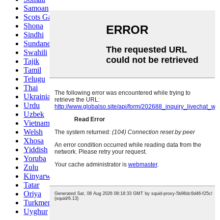
Samoan
Scots Gaelic
Shona
Sindhi
Sundanese
Swahili
Tajik
Tamil
Telugu
Thai
Ukrainian
Urdu
Uzbek
Vietnamese
Welsh
Xhosa
Yiddish
Yoruba
Zulu
Kinyarwanda
Tatar
Oriya
Turkmen
Uyghur