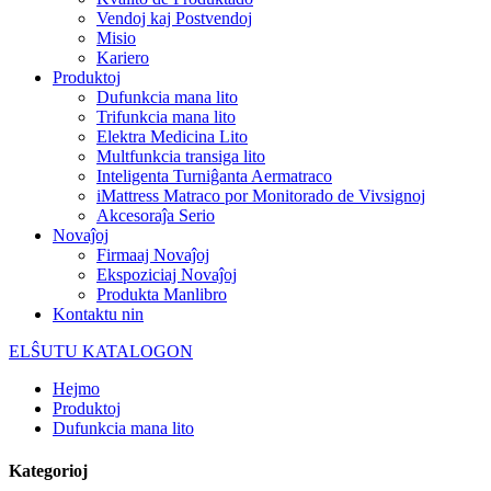
Vendoj kaj Postvendoj
Misio
Kariero
Produktoj
Dufunkcia mana lito
Trifunkcia mana lito
Elektra Medicina Lito
Multfunkcia transiga lito
Inteligenta Turniĝanta Aermatraco
iMattress Matraco por Monitorado de Vivsignoj
Akcesoraĵa Serio
Novaĵoj
Firmaaj Novaĵoj
Ekspoziciaj Novaĵoj
Produkta Manlibro
Kontaktu nin
ELŜUTU KATALOGON
Hejmo
Produktoj
Dufunkcia mana lito
Kategorioj