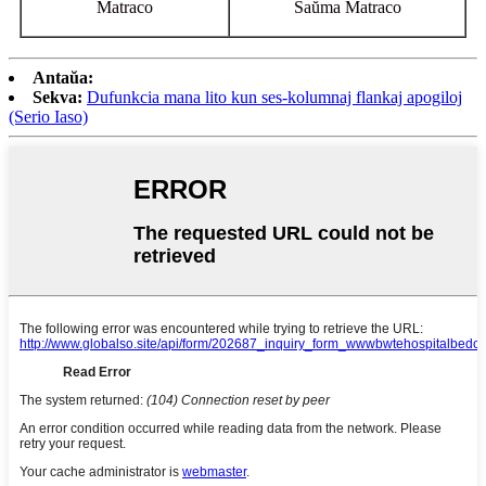
Matraco
Ŝaŭma Matraco
Antaŭa:
Sekva:
Dufunkcia mana lito kun ses-kolumnaj flankaj apogiloj
(Serio Iaso)