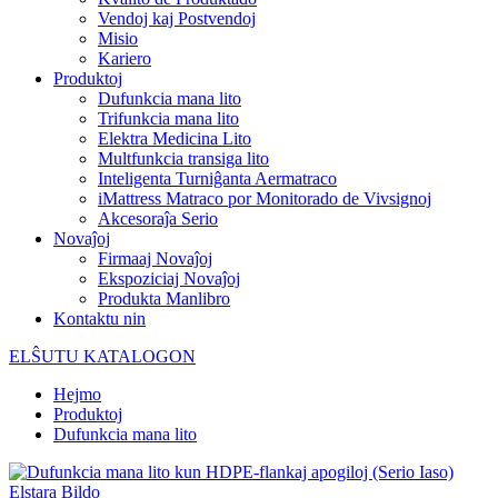
Vendoj kaj Postvendoj
Misio
Kariero
Produktoj
Dufunkcia mana lito
Trifunkcia mana lito
Elektra Medicina Lito
Multfunkcia transiga lito
Inteligenta Turniĝanta Aermatraco
iMattress Matraco por Monitorado de Vivsignoj
Akcesoraĵa Serio
Novaĵoj
Firmaaj Novaĵoj
Ekspoziciaj Novaĵoj
Produkta Manlibro
Kontaktu nin
ELŜUTU KATALOGON
Hejmo
Produktoj
Dufunkcia mana lito