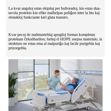
La kvar anguloj estas ekipitaj per bufroradoj, kio estas dua-
tavola protekto kiu efike malhelpas puŝiĝon inter la lito kaj
obstakloj funkciante kiel glata transiro.
Kvar pecoj de malmunteblaj apogiloj formas kompletan
protektan ĉirkaŭbarilon; faritaj el HDPE asepsa materialo, la
strukturo ne estas ema al malpuriĝo kaj facile purigebla kaj
prizorgebla.