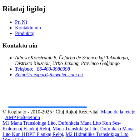
Rilataj ligiloj
Pri Ni
Kontaktu nin
Produktoj
Kontaktu nin
Adreso:
Konstruaĵo 8, Ĉefurbo de Scienco kaj Teknologio,
Distrikto Xiuzhou, Urbo Jiaxing, Provinco Ĝeĝjango
Telefono:
+86-400-9980998
Retpoŝto:
export@bewatec.com.cn
© Kopirajto - 2010-2025 : Ĉiuj Rajtoj Rezervitaj.
Mapo de la retejo
-
AMP Poŝtelefono
M1 Mana Translokiga Lito
,
Dufunkcia Mana Lito Kun Ses-
Kolumnaj Flankaj Reloj
,
Mana Translokiga Lito
,
Dufunkcia Mana
Lito Kun HDPE Flankaj Reloj
,
M2 Hidraŭlika Translokiga Lito
,
Mana Lito
,