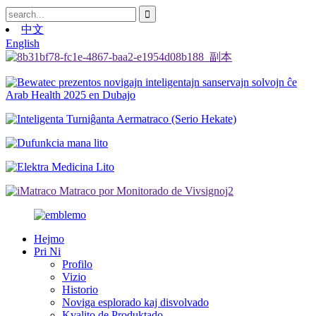
中文
English
Hejmo
Pri Ni
Profilo
Vizio
Historio
Noviga esplorado kaj disvolvado
Kvalito de Produktado