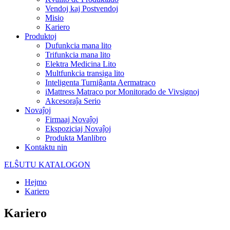
Vendoj kaj Postvendoj
Misio
Kariero
Produktoj
Dufunkcia mana lito
Trifunkcia mana lito
Elektra Medicina Lito
Multfunkcia transiga lito
Inteligenta Turniĝanta Aermatraco
iMattress Matraco por Monitorado de Vivsignoj
Akcesoraĵa Serio
Novaĵoj
Firmaaj Novaĵoj
Ekspoziciaj Novaĵoj
Produkta Manlibro
Kontaktu nin
ELŜUTU KATALOGON
Hejmo
Kariero
Kariero