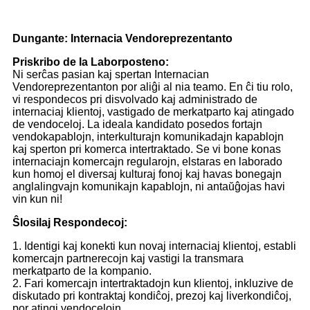
Dungante: Internacia Vendoreprezentanto
Priskribo de la Laborposteno:
Ni serĉas pasian kaj spertan Internacian
Vendoreprezentanton por aliĝi al nia teamo. En ĉi tiu rolo,
vi respondecos pri disvolvado kaj administrado de
internaciaj klientoj, vastigado de merkatparto kaj atingado
de vendoceloj. La ideala kandidato posedos fortajn
vendokapablojn, interkulturajn komunikadajn kapablojn
kaj sperton pri komerca intertraktado. Se vi bone konas
internaciajn komercajn regularojn, elstaras en laborado
kun homoj el diversaj kulturaj fonoj kaj havas bonegajn
anglalingvajn komunikajn kapablojn, ni antaŭĝojas havi
vin kun ni!
Ŝlosilaj Respondecoj:
1. Identigi kaj konekti kun novaj internaciaj klientoj, establi
komercajn partnerecojn kaj vastigi la transmara
merkatparto de la kompanio.
2. Fari komercajn intertraktadojn kun klientoj, inkluzive de
diskutado pri kontraktaj kondiĉoj, prezoj kaj liverkondiĉoj,
por atingi vendocelojn.