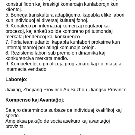
konstrui fidon kaj kreskigi komercajn kunlaborojn kun
klientoj.
5. Bonega transkultura adaptiĝemo, kapabla efike labori
kun individuoj el diversaj kulturaj fonoj.
6. Konateco pri internaciaj komercaj regularoj kaj
procezoj, kaj ankaŭ solida kompreno pri tutmondaj
merkataj tendencoj kaj konkurenco.
7. Forta teamludanto, kapabla kunlabori proksime kun
internaj teamoj por atingi komunajn celojn.
8. Rezistemo labori sub premo en dinamika kaj
konkurenciva merkata medio.
9. Kompetenteco pri oficeja programaro kaj iloj rilataj al
internacia vendado.
Laborejo:
Jiaxing, Zhejiang Provinco Aŭ Suzhou, Jiangsu Provinco
Kompenso kaj Avantaĝoj:
Salajro determinota surbaze de individuaj kvalifikoj kaj
sperto.
Ampleksa pakaĵo de socia asekuro kaj avantaĝoj
provizita.