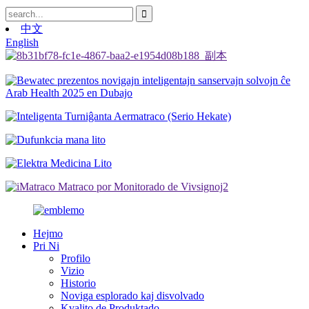
中文
English
Hejmo
Pri Ni
Profilo
Vizio
Historio
Noviga esplorado kaj disvolvado
Kvalito de Produktado