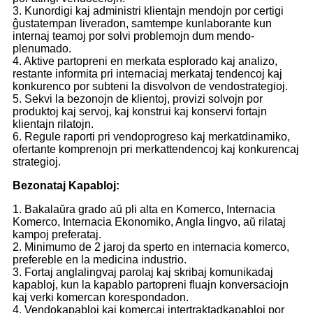
3. Kunordigi kaj administri klientajn mendojn por certigi
ĝustatempan liveradon, samtempe kunlaborante kun
internaj teamoj por solvi problemojn dum mendo-
plenumado.
4. Aktive partopreni en merkata esplorado kaj analizo,
restante informita pri internaciaj merkataj tendencoj kaj
konkurenco por subteni la disvolvon de vendostrategioj.
5. Sekvi la bezonojn de klientoj, provizi solvojn por
produktoj kaj servoj, kaj konstrui kaj konservi fortajn
klientajn rilatojn.
6. Regule raporti pri vendoprogreso kaj merkatdinamiko,
ofertante komprenojn pri merkattendencoj kaj konkurencaj
strategioj.
Bezonataj Kapabloj:
1. Bakalaŭra grado aŭ pli alta en Komerco, Internacia
Komerco, Internacia Ekonomiko, Angla lingvo, aŭ rilataj
kampoj preferataj.
2. Minimumo de 2 jaroj da sperto en internacia komerco,
prefereble en la medicina industrio.
3. Fortaj anglalingvaj parolaj kaj skribaj komunikadaj
kapabloj, kun la kapablo partopreni fluajn konversaciojn
kaj verki komercan korespondadon.
4. Vendokapabloj kaj komercaj intertraktadkapabloj por