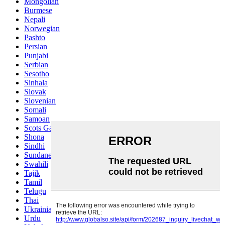
Mongolian
Burmese
Nepali
Norwegian
Pashto
Persian
Punjabi
Serbian
Sesotho
Sinhala
Slovak
Slovenian
Somali
Samoan
Scots Gaelic
Shona
Sindhi
Sundanese
Swahili
Tajik
Tamil
Telugu
Thai
Ukrainian
Urdu