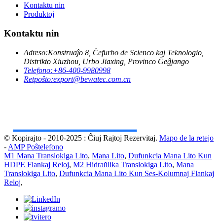
Kontaktu nin
Produktoj
Kontaktu nin
Adreso:
Konstruaĵo 8, Ĉefurbo de Scienco kaj Teknologio,
Distrikto Xiuzhou, Urbo Jiaxing, Provinco Ĝeĝjango
Telefono:
+86-400-9980998
Retpoŝto:
export@bewatec.com.cn
© Kopirajto - 2010-2025 : Ĉiuj Rajtoj Rezervitaj.
Mapo de la retejo
-
AMP Poŝtelefono
M1 Mana Translokiga Lito
,
Mana Lito
,
Dufunkcia Mana Lito Kun
HDPE Flankaj Reloj
,
M2 Hidraŭlika Translokiga Lito
,
Mana
Translokiga Lito
,
Dufunkcia Mana Lito Kun Ses-Kolumnaj Flankaj
Reloj
,